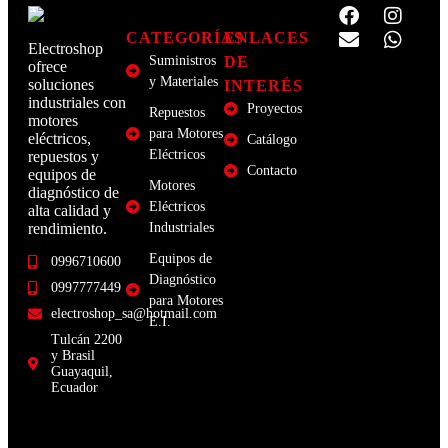
CATEGORÍAS
ENLACES
Electroshop
Suministros
DE
ofrece
y Materiales
soluciones
INTERÉS
industriales con
Proyectos
Repuestos
motores
para Motores
eléctricos,
Catálogo
Eléctricos
repuestos y
Contacto
equipos de
Motores
diagnóstico de
Eléctricos
alta calidad y
rendimiento.
Industriales
Equipos de
0996710600
Diagnóstico
0997777449
para Motores
electroshop_sa@hotmail.com
E.I.
Tulcán 2200
y Brasil
Guayaquil,
Ecuador