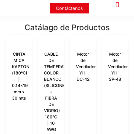
Contáctenos
Catálago de Productos
CINTA
CABLE
Motor
Motor
MICA
DE
de
de
KAPTON
TEMPERATURA
Ventilador
Ventilador
(180ºC)
COLOR
YH-
YH-
|
BLANCO
DC-42
SP-48
0.14×19
(SILICONE
mm x
+
30 mts
FIBRA
DE
VIDRIO)
180ºC
| 10
AWG