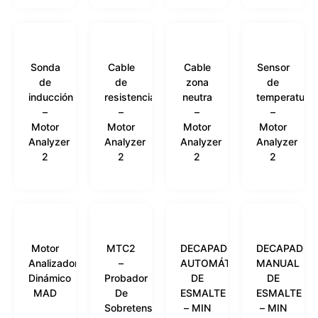
Sonda
Cable
Cable
Sensor
de
de
zona
de
inducción
resistencia
neutra
temperatura
–
–
–
–
Motor
Motor
Motor
Motor
Analyzer
Analyzer
Analyzer
Analyzer
2
2
2
2
Motor
MTC2
DECAPADOR
DECAPADOR
Analizador
–
AUTOMÁTICO
MANUAL
Dinámico
Probador
DE
DE
MAD
De
ESMALTE
ESMALTE
Sobretensiones
– MIN
– MIN