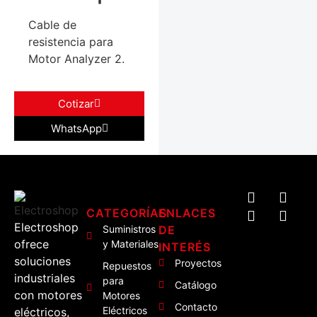
Cable de
resistencia para
Motor Analyzer 2.
Cotizar
WhatsApp
CATEGORÍAS
ENLACES
Electroshop
Suministros
DE
ofrece
y Materiales
INTERÉS
soluciones
Proyectos
Repuestos
industriales
para
Catálogo
con motores
Motores
Contacto
Eléctricos
eléctricos,