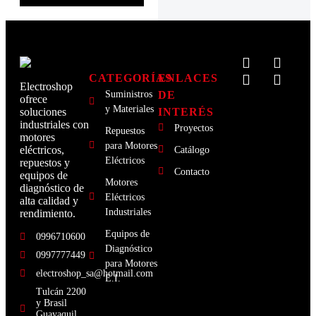
CATEGORÍAS
ENLACES
Electroshop
Suministros
DE
ofrece
y Materiales
INTERÉS
soluciones
industriales con
Proyectos
Repuestos
motores
para Motores
eléctricos,
Catálogo
Eléctricos
repuestos y
Contacto
equipos de
Motores
diagnóstico de
Eléctricos
alta calidad y
Industriales
rendimiento.
Equipos de
0996710600
Diagnóstico
0997777449
para Motores
electroshop_sa@hotmail.com
E.I.
Tulcán 2200
y Brasil
Guayaquil,