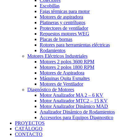
Colectores
Escobillas
Fajas térmicas para motor
Motores de aspiradora
Platineras y centrífugos
Protectores de ventilador
Repuestos motores WEG
Placas de bornas
Rotores para herramientas eléctricas
Rodamientos
Motores Eléctricos Industriales
Motores 2 polos 3600 RPM
Motores 2 polos 1800 RPM
Motores de Aspiradora
Máquinas Quita Esmaltes
Motores de Ventilador
Diagnóstico de Motores
Motor Analizador MA 2 – 6 KV
Motor Analizador MTC2 – 15 KV
Motor Analizador Dinámico MAD
Analizador Dinámico de Rodamientos
Accesorios para Equipos Diagnostico
PROYECTOS
CATÁLOGO
CONTACTO