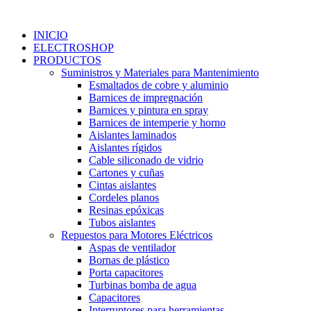
Ir
al
INICIO
contenido
ELECTROSHOP
PRODUCTOS
Suministros y Materiales para Mantenimiento
Esmaltados de cobre y aluminio
Barnices de impregnación
Barnices y pintura en spray
Barnices de intemperie y horno
Aislantes laminados
Aislantes rígidos
Cable siliconado de vidrio
Cartones y cuñas
Cintas aislantes
Cordeles planos
Resinas epóxicas
Tubos aislantes
Repuestos para Motores Eléctricos
Aspas de ventilador
Bornas de plástico
Porta capacitores
Turbinas bomba de agua
Capacitores
Interruptores para herramientas