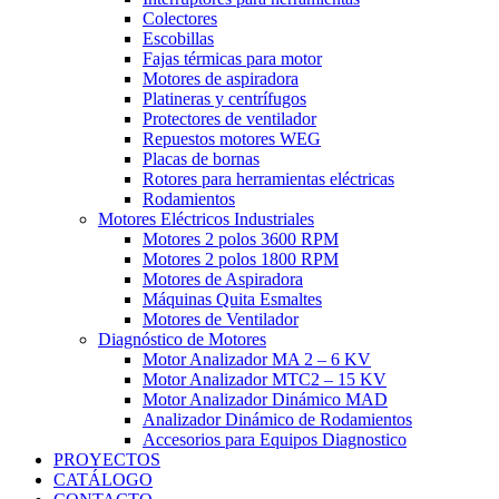
Colectores
Escobillas
Fajas térmicas para motor
Motores de aspiradora
Platineras y centrífugos
Protectores de ventilador
Repuestos motores WEG
Placas de bornas
Rotores para herramientas eléctricas
Rodamientos
Motores Eléctricos Industriales
Motores 2 polos 3600 RPM
Motores 2 polos 1800 RPM
Motores de Aspiradora
Máquinas Quita Esmaltes
Motores de Ventilador
Diagnóstico de Motores
Motor Analizador MA 2 – 6 KV
Motor Analizador MTC2 – 15 KV
Motor Analizador Dinámico MAD
Analizador Dinámico de Rodamientos
Accesorios para Equipos Diagnostico
PROYECTOS
CATÁLOGO