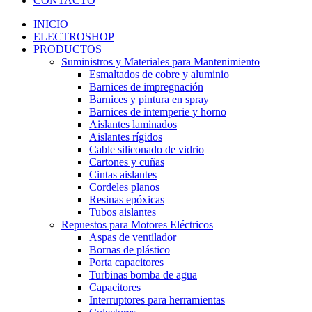
CONTACTO
INICIO
ELECTROSHOP
PRODUCTOS
Suministros y Materiales para Mantenimiento
Esmaltados de cobre y aluminio
Barnices de impregnación
Barnices y pintura en spray
Barnices de intemperie y horno
Aislantes laminados
Aislantes rígidos
Cable siliconado de vidrio
Cartones y cuñas
Cintas aislantes
Cordeles planos
Resinas epóxicas
Tubos aislantes
Repuestos para Motores Eléctricos
Aspas de ventilador
Bornas de plástico
Porta capacitores
Turbinas bomba de agua
Capacitores
Interruptores para herramientas