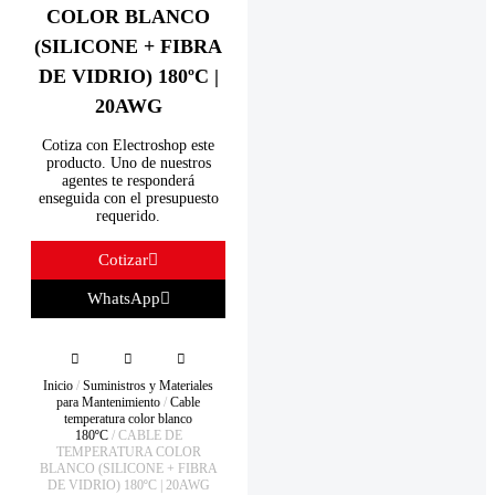
COLOR BLANCO
(SILICONE + FIBRA
DE VIDRIO) 180ºC |
20AWG
Cotiza con Electroshop este
producto. Uno de nuestros
agentes te responderá
enseguida con el presupuesto
requerido.
Cotizar
WhatsApp
Inicio
/
Suministros y Materiales
para Mantenimiento
/
Cable
temperatura color blanco
180ºC
/ CABLE DE
TEMPERATURA COLOR
BLANCO (SILICONE + FIBRA
DE VIDRIO) 180ºC | 20AWG