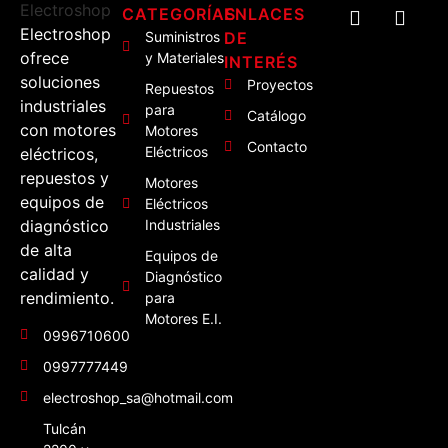
CATEGORÍAS
ENLACES
Electroshop
Suministros
DE
ofrece
y Materiales
INTERÉS
soluciones
Proyectos
Repuestos
industriales
para
Catálogo
con motores
Motores
Contacto
Eléctricos
eléctricos,
repuestos y
Motores
equipos de
Eléctricos
diagnóstico
Industriales
de alta
Equipos de
calidad y
Diagnóstico
rendimiento.
para
Motores E.I.
0996710600
0997777449
electroshop_sa@hotmail.com
Tulcán