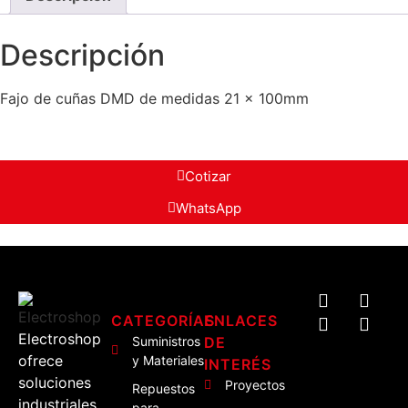
Descripción
Fajo de cuñas DMD de medidas 21 x 100mm
Cotizar
WhatsApp
CATEGORÍAS
ENLACES
Electroshop
Suministros
DE
ofrece
y Materiales
INTERÉS
soluciones
Proyectos
Repuestos
industriales
para