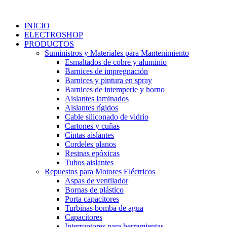
Ir
al
INICIO
contenido
ELECTROSHOP
PRODUCTOS
Suministros y Materiales para Mantenimiento
Esmaltados de cobre y aluminio
Barnices de impregnación
Barnices y pintura en spray
Barnices de intemperie y horno
Aislantes laminados
Aislantes rígidos
Cable siliconado de vidrio
Cartones y cuñas
Cintas aislantes
Cordeles planos
Resinas epóxicas
Tubos aislantes
Repuestos para Motores Eléctricos
Aspas de ventilador
Bornas de plástico
Porta capacitores
Turbinas bomba de agua
Capacitores
Interruptores para herramientas