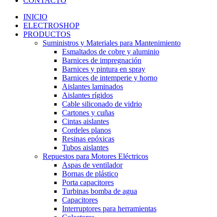
CONTACTO
INICIO
ELECTROSHOP
PRODUCTOS
Suministros y Materiales para Mantenimiento
Esmaltados de cobre y aluminio
Barnices de impregnación
Barnices y pintura en spray
Barnices de intemperie y horno
Aislantes laminados
Aislantes rígidos
Cable siliconado de vidrio
Cartones y cuñas
Cintas aislantes
Cordeles planos
Resinas epóxicas
Tubos aislantes
Repuestos para Motores Eléctricos
Aspas de ventilador
Bornas de plástico
Porta capacitores
Turbinas bomba de agua
Capacitores
Interruptores para herramientas