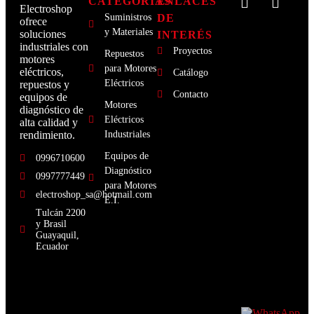
CATEGORÍAS
ENLACES
Electroshop
Suministros
DE
ofrece
y Materiales
soluciones
INTERÉS
industriales con
Proyectos
Repuestos
motores
para Motores
eléctricos,
Catálogo
Eléctricos
repuestos y
Contacto
equipos de
Motores
diagnóstico de
Eléctricos
alta calidad y
rendimiento.
Industriales
Equipos de
0996710600
Diagnóstico
0997777449
para Motores
electroshop_sa@hotmail.com
E.I.
Tulcán 2200
y Brasil
Guayaquil,
Ecuador