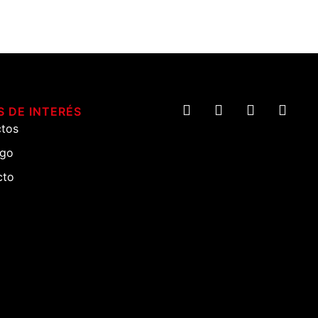
 DE INTERÉS
ctos
ogo
cto