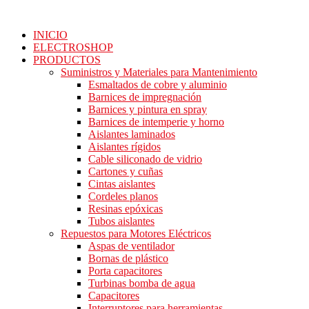
Ir
al
INICIO
contenido
ELECTROSHOP
PRODUCTOS
Suministros y Materiales para Mantenimiento
Esmaltados de cobre y aluminio
Barnices de impregnación
Barnices y pintura en spray
Barnices de intemperie y horno
Aislantes laminados
Aislantes rígidos
Cable siliconado de vidrio
Cartones y cuñas
Cintas aislantes
Cordeles planos
Resinas epóxicas
Tubos aislantes
Repuestos para Motores Eléctricos
Aspas de ventilador
Bornas de plástico
Porta capacitores
Turbinas bomba de agua
Capacitores
Interruptores para herramientas