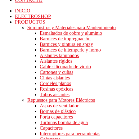
CONTACTO
INICIO
ELECTROSHOP
PRODUCTOS
Suministros y Materiales para Mantenimiento
Esmaltados de cobre y aluminio
Barnices de impregnación
Barnices y pintura en spray
Barnices de intemperie y horno
Aislantes laminados
Aislantes rígidos
Cable siliconado de vidrio
Cartones y cuñas
Cintas aislantes
Cordeles planos
Resinas epóxicas
Tubos aislantes
Repuestos para Motores Eléctricos
Aspas de ventilador
Bornas de plástico
Porta capacitores
Turbinas bomba de agua
Capacitores
Interruptores para herramientas