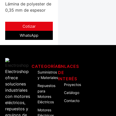
Lámina de polyester de
0,35 mm de espesor
Cotizar
WhatsApp
CATEGORÍAS
ENLACES
Electroshop
Suministros
DE
ofrece
y Materiales
INTERÉS
soluciones
Proyectos
Repuestos
industriales
para
Catálogo
con motores
Motores
Contacto
Eléctricos
eléctricos,
repuestos y
Motores
equipos de
Eléctricos