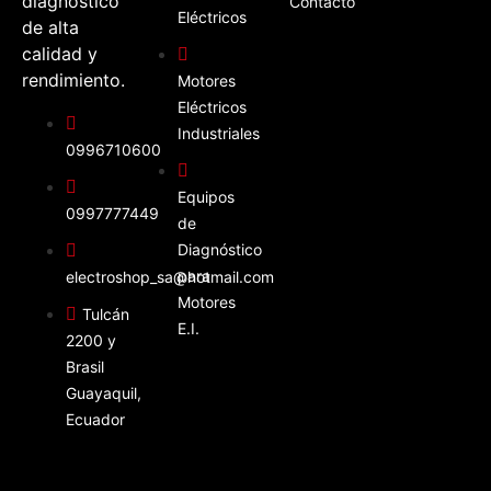
diagnóstico
Contacto
Eléctricos
de alta
calidad y
rendimiento.
Motores
Eléctricos
Industriales
0996710600
Equipos
0997777449
de
Diagnóstico
para
electroshop_sa@hotmail.com
Motores
Tulcán
E.I.
2200 y
Brasil
Guayaquil,
Ecuador