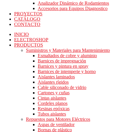
Analizador Dinámico de Rodamientos
Accesorios para Equipos Diagnostico
PROYECTOS
CATÁLOGO
CONTACTO
INICIO
ELECTROSHOP
PRODUCTOS
Suministros y Materiales para Mantenimiento
Esmaltados de cobre y aluminio
Barnices de impregnación
Barnices y pintura en spray
Barnices de intemperie y horno
Aislantes laminados
Aislantes rígidos
Cable siliconado de vidrio
Cartones y cuñas
Cintas aislantes
Cordeles planos
Resinas epóxicas
Tubos aislantes
Repuestos para Motores Eléctricos
Aspas de ventilador
Bornas de plástico