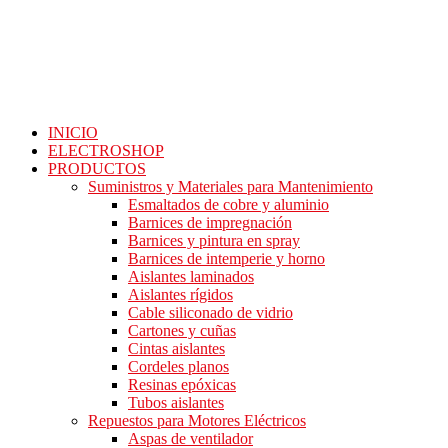
Ir
al
contenido
INICIO
ELECTROSHOP
PRODUCTOS
Suministros y Materiales para Mantenimiento
Esmaltados de cobre y aluminio
Barnices de impregnación
Barnices y pintura en spray
Barnices de intemperie y horno
Aislantes laminados
Aislantes rígidos
Cable siliconado de vidrio
Cartones y cuñas
Cintas aislantes
Cordeles planos
Resinas epóxicas
Tubos aislantes
Repuestos para Motores Eléctricos
Aspas de ventilador