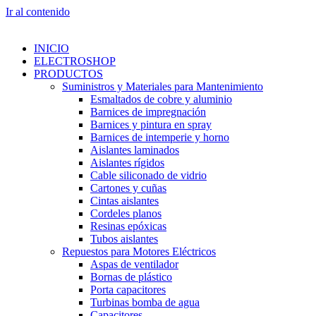
Ir al contenido
INICIO
ELECTROSHOP
PRODUCTOS
Suministros y Materiales para Mantenimiento
Esmaltados de cobre y aluminio
Barnices de impregnación
Barnices y pintura en spray
Barnices de intemperie y horno
Aislantes laminados
Aislantes rígidos
Cable siliconado de vidrio
Cartones y cuñas
Cintas aislantes
Cordeles planos
Resinas epóxicas
Tubos aislantes
Repuestos para Motores Eléctricos
Aspas de ventilador
Bornas de plástico
Porta capacitores
Turbinas bomba de agua
Capacitores