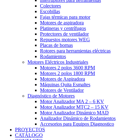
Interruptores para herramientas
Colectores
Escobillas
Fajas térmicas para motor
Motores de aspiradora
Platineras y centrífugos
Protectores de ventilador
Repuestos motores WEG
Placas de bornas
Rotores para herramientas eléctricas
Rodamientos
Motores Eléctricos Industriales
Motores 2 polos 3600 RPM
Motores 2 polos 1800 RPM
Motores de Aspiradora
Máquinas Quita Esmaltes
Motores de Ventilador
Diagnóstico de Motores
Motor Analizador MA 2 – 6 KV
Motor Analizador MTC2 – 15 KV
Motor Analizador Dinámico MAD
Analizador Dinámico de Rodamientos
Accesorios para Equipos Diagnostico
PROYECTOS
CATÁLOGO