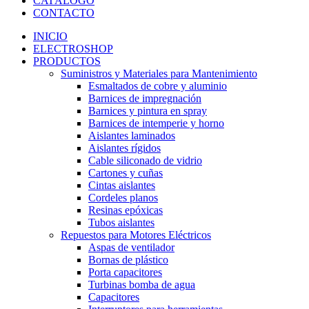
CATÁLOGO
CONTACTO
INICIO
ELECTROSHOP
PRODUCTOS
Suministros y Materiales para Mantenimiento
Esmaltados de cobre y aluminio
Barnices de impregnación
Barnices y pintura en spray
Barnices de intemperie y horno
Aislantes laminados
Aislantes rígidos
Cable siliconado de vidrio
Cartones y cuñas
Cintas aislantes
Cordeles planos
Resinas epóxicas
Tubos aislantes
Repuestos para Motores Eléctricos
Aspas de ventilador
Bornas de plástico
Porta capacitores
Turbinas bomba de agua
Capacitores