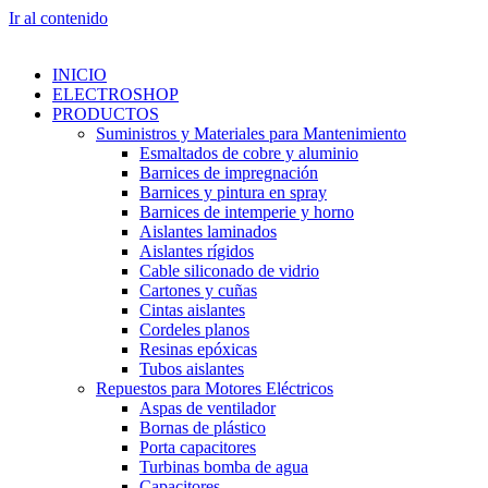
Ir al contenido
INICIO
ELECTROSHOP
PRODUCTOS
Suministros y Materiales para Mantenimiento
Esmaltados de cobre y aluminio
Barnices de impregnación
Barnices y pintura en spray
Barnices de intemperie y horno
Aislantes laminados
Aislantes rígidos
Cable siliconado de vidrio
Cartones y cuñas
Cintas aislantes
Cordeles planos
Resinas epóxicas
Tubos aislantes
Repuestos para Motores Eléctricos
Aspas de ventilador
Bornas de plástico
Porta capacitores
Turbinas bomba de agua
Capacitores