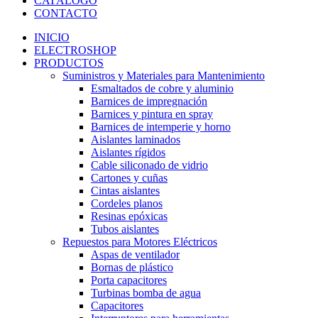
CATÁLOGO
CONTACTO
INICIO
ELECTROSHOP
PRODUCTOS
Suministros y Materiales para Mantenimiento
Esmaltados de cobre y aluminio
Barnices de impregnación
Barnices y pintura en spray
Barnices de intemperie y horno
Aislantes laminados
Aislantes rígidos
Cable siliconado de vidrio
Cartones y cuñas
Cintas aislantes
Cordeles planos
Resinas epóxicas
Tubos aislantes
Repuestos para Motores Eléctricos
Aspas de ventilador
Bornas de plástico
Porta capacitores
Turbinas bomba de agua
Capacitores