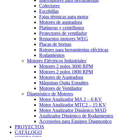
Interruptores para herramientas
Colectores
Escobillas
Fajas térmicas para motor
Motores de aspiradora
Platineras y centrífugos
Protectores de ventilador
Repuestos motores WEG
Placas de bornas
Rotores para herramientas eléctricas
Rodamientos
Motores Eléctricos Industriales
Motores 2 polos 3600 RPM
Motores 2 polos 1800 RPM
Motores de Aspiradora
Máquinas Quita Esmaltes
Motores de Ventilador
Diagnóstico de Motores
Motor Analizador MA 2 – 6 KV
Motor Analizador MTC2 – 15 KV
Motor Analizador Dinámico MAD
Analizador Dinámico de Rodamientos
Accesorios para Equipos Diagnostico
PROYECTOS
CATÁLOGO