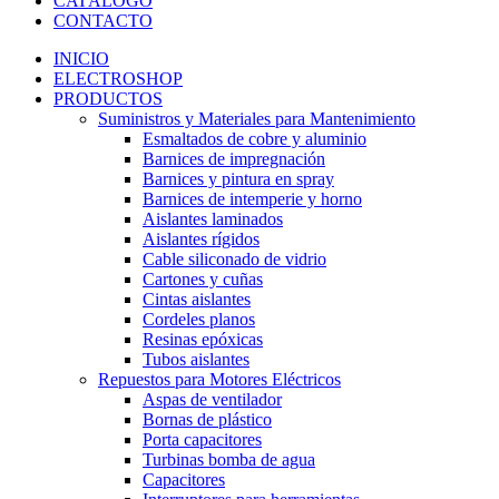
CATÁLOGO
CONTACTO
INICIO
ELECTROSHOP
PRODUCTOS
Suministros y Materiales para Mantenimiento
Esmaltados de cobre y aluminio
Barnices de impregnación
Barnices y pintura en spray
Barnices de intemperie y horno
Aislantes laminados
Aislantes rígidos
Cable siliconado de vidrio
Cartones y cuñas
Cintas aislantes
Cordeles planos
Resinas epóxicas
Tubos aislantes
Repuestos para Motores Eléctricos
Aspas de ventilador
Bornas de plástico
Porta capacitores
Turbinas bomba de agua
Capacitores