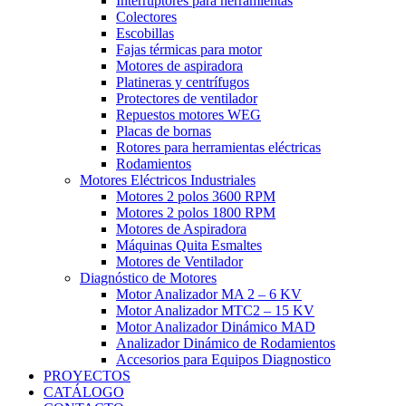
Interruptores para herramientas
Colectores
Escobillas
Fajas térmicas para motor
Motores de aspiradora
Platineras y centrífugos
Protectores de ventilador
Repuestos motores WEG
Placas de bornas
Rotores para herramientas eléctricas
Rodamientos
Motores Eléctricos Industriales
Motores 2 polos 3600 RPM
Motores 2 polos 1800 RPM
Motores de Aspiradora
Máquinas Quita Esmaltes
Motores de Ventilador
Diagnóstico de Motores
Motor Analizador MA 2 – 6 KV
Motor Analizador MTC2 – 15 KV
Motor Analizador Dinámico MAD
Analizador Dinámico de Rodamientos
Accesorios para Equipos Diagnostico
PROYECTOS
CATÁLOGO