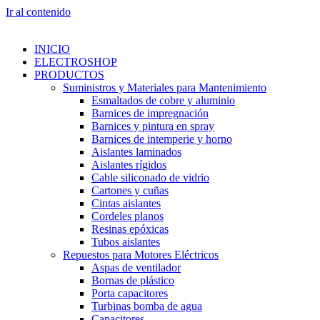
Ir al contenido
INICIO
ELECTROSHOP
PRODUCTOS
Suministros y Materiales para Mantenimiento
Esmaltados de cobre y aluminio
Barnices de impregnación
Barnices y pintura en spray
Barnices de intemperie y horno
Aislantes laminados
Aislantes rígidos
Cable siliconado de vidrio
Cartones y cuñas
Cintas aislantes
Cordeles planos
Resinas epóxicas
Tubos aislantes
Repuestos para Motores Eléctricos
Aspas de ventilador
Bornas de plástico
Porta capacitores
Turbinas bomba de agua
Capacitores