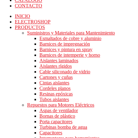
CATÁLOGO
CONTACTO
INICIO
ELECTROSHOP
PRODUCTOS
Suministros y Materiales para Mantenimiento
Esmaltados de cobre y aluminio
Barnices de impregnación
Barnices y pintura en spray
Barnices de intemperie y horno
Aislantes laminados
Aislantes rígidos
Cable siliconado de vidrio
Cartones y cuñas
Cintas aislantes
Cordeles planos
Resinas epóxicas
Tubos aislantes
Repuestos para Motores Eléctricos
Aspas de ventilador
Bornas de plástico
Porta capacitores
Turbinas bomba de agua
Capacitores