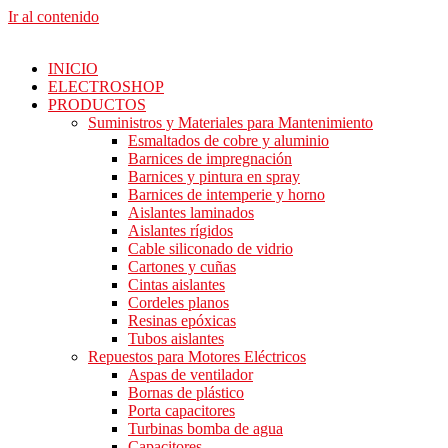
Ir al contenido
INICIO
ELECTROSHOP
PRODUCTOS
Suministros y Materiales para Mantenimiento
Esmaltados de cobre y aluminio
Barnices de impregnación
Barnices y pintura en spray
Barnices de intemperie y horno
Aislantes laminados
Aislantes rígidos
Cable siliconado de vidrio
Cartones y cuñas
Cintas aislantes
Cordeles planos
Resinas epóxicas
Tubos aislantes
Repuestos para Motores Eléctricos
Aspas de ventilador
Bornas de plástico
Porta capacitores
Turbinas bomba de agua
Capacitores