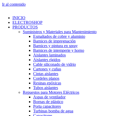
Ir al contenido
INICIO
ELECTROSHOP
PRODUCTOS
Suministros y Materiales para Mantenimiento
Esmaltados de cobre y aluminio
Barnices de impregnación
Barnices y pintura en spray
Barnices de intemperie y horno
Aislantes laminados
Aislantes rígidos
Cable siliconado de vidrio
Cartones y cuñas
Cintas aislantes
Cordeles planos
Resinas epóxicas
Tubos aislantes
Repuestos para Motores Eléctricos
Aspas de ventilador
Bornas de plástico
Porta capacitores
Turbinas bomba de agua
Capacitores