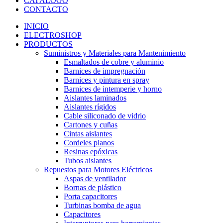
CATÁLOGO
CONTACTO
INICIO
ELECTROSHOP
PRODUCTOS
Suministros y Materiales para Mantenimiento
Esmaltados de cobre y aluminio
Barnices de impregnación
Barnices y pintura en spray
Barnices de intemperie y horno
Aislantes laminados
Aislantes rígidos
Cable siliconado de vidrio
Cartones y cuñas
Cintas aislantes
Cordeles planos
Resinas epóxicas
Tubos aislantes
Repuestos para Motores Eléctricos
Aspas de ventilador
Bornas de plástico
Porta capacitores
Turbinas bomba de agua
Capacitores