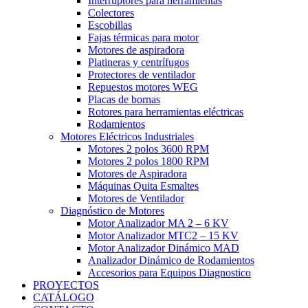
Interruptores para herramientas
Colectores
Escobillas
Fajas térmicas para motor
Motores de aspiradora
Platineras y centrífugos
Protectores de ventilador
Repuestos motores WEG
Placas de bornas
Rotores para herramientas eléctricas
Rodamientos
Motores Eléctricos Industriales
Motores 2 polos 3600 RPM
Motores 2 polos 1800 RPM
Motores de Aspiradora
Máquinas Quita Esmaltes
Motores de Ventilador
Diagnóstico de Motores
Motor Analizador MA 2 – 6 KV
Motor Analizador MTC2 – 15 KV
Motor Analizador Dinámico MAD
Analizador Dinámico de Rodamientos
Accesorios para Equipos Diagnostico
PROYECTOS
CATÁLOGO