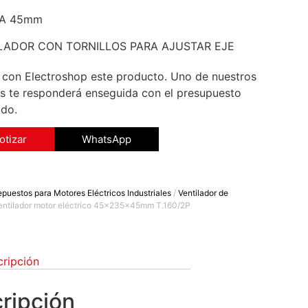
A 45mm
LADOR CON TORNILLOS PARA AJUSTAR EJE
 con Electroshop este producto. Uno de nuestros
s te responderá enseguida con el presupuesto
ido.
otizar
WhatsApp
puestos para Motores Eléctricos Industriales
/
Ventilador de
entilador motor eléctrico 45x235x45mm T.160/2P
ripción
ripción