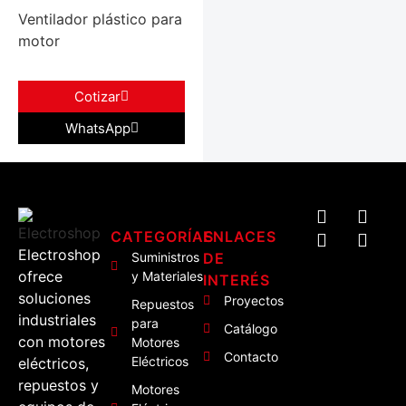
Ventilador plástico para
motor
Cotizar
WhatsApp
CATEGORÍAS
ENLACES
Electroshop
Suministros
DE
ofrece
y Materiales
INTERÉS
soluciones
Proyectos
Repuestos
industriales
para
Catálogo
con motores
Motores
Contacto
Eléctricos
eléctricos,
repuestos y
Motores