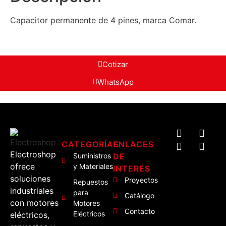
Capacitor permanente de 4 pines, marca Comar.
Cotizar
WhatsApp
CATEGORÍAS
ENLACES
Electroshop
Suministros
DE
ofrece
y Materiales
INTERÉS
soluciones
Proyectos
Repuestos
industriales
para
Catálogo
con motores
Motores
Contacto
Eléctricos
eléctricos,