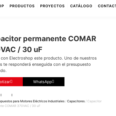
OP
PRODUCTOS
PROYECTOS
CATÁLOGO
CONTAC
acitor permanente COMAR
VAC / 30 uF
 con Electroshop este producto. Uno de nuestros
s te responderá enseguida con el presupuesto
ido.
otizar
WhatsApp
puestos para Motores Eléctricos Industriales
/
Capacitores
/ Capacitor
nte COMAR 370VAC / 30 uF