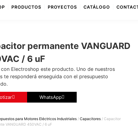
OP
PRODUCTOS
PROYECTOS
CATÁLOGO
CONTAC
acitor permanente VANGUARD
VAC / 6 uF
 con Electroshop este producto. Uno de nuestros
s te responderá enseguida con el presupuesto
ido.
otizar
WhatsApp
puestos para Motores Eléctricos Industriales
/
Capacitores
/ Capacitor
nte VANGUARD 450VAC / 6 uF