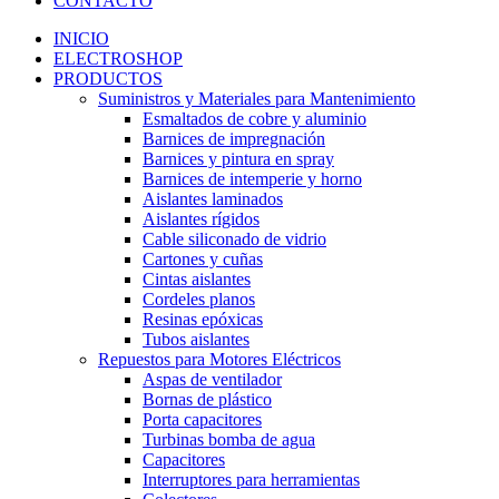
CONTACTO
INICIO
ELECTROSHOP
PRODUCTOS
Suministros y Materiales para Mantenimiento
Esmaltados de cobre y aluminio
Barnices de impregnación
Barnices y pintura en spray
Barnices de intemperie y horno
Aislantes laminados
Aislantes rígidos
Cable siliconado de vidrio
Cartones y cuñas
Cintas aislantes
Cordeles planos
Resinas epóxicas
Tubos aislantes
Repuestos para Motores Eléctricos
Aspas de ventilador
Bornas de plástico
Porta capacitores
Turbinas bomba de agua
Capacitores
Interruptores para herramientas