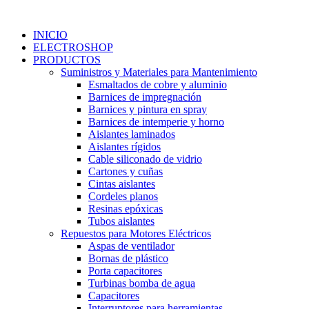
Ir
al
INICIO
contenido
ELECTROSHOP
PRODUCTOS
Suministros y Materiales para Mantenimiento
Esmaltados de cobre y aluminio
Barnices de impregnación
Barnices y pintura en spray
Barnices de intemperie y horno
Aislantes laminados
Aislantes rígidos
Cable siliconado de vidrio
Cartones y cuñas
Cintas aislantes
Cordeles planos
Resinas epóxicas
Tubos aislantes
Repuestos para Motores Eléctricos
Aspas de ventilador
Bornas de plástico
Porta capacitores
Turbinas bomba de agua
Capacitores
Interruptores para herramientas