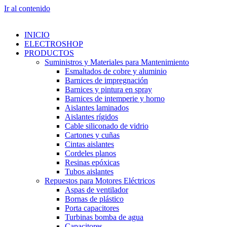
Ir al contenido
INICIO
ELECTROSHOP
PRODUCTOS
Suministros y Materiales para Mantenimiento
Esmaltados de cobre y aluminio
Barnices de impregnación
Barnices y pintura en spray
Barnices de intemperie y horno
Aislantes laminados
Aislantes rígidos
Cable siliconado de vidrio
Cartones y cuñas
Cintas aislantes
Cordeles planos
Resinas epóxicas
Tubos aislantes
Repuestos para Motores Eléctricos
Aspas de ventilador
Bornas de plástico
Porta capacitores
Turbinas bomba de agua
Capacitores