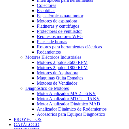
Interruptores para herramientas
Colectores
Escobillas
Fajas térmicas para motor
Motores de aspiradora
Platineras y centrífugos
Protectores de ventilador
Repuestos motores WEG
Placas de bornas
Rotores para herramientas eléctricas
Rodamientos
Motores Eléctricos Industriales
Motores 2 polos 3600 RPM
Motores 2 polos 1800 RPM
Motores de Aspiradora
Máquinas Quita Esmaltes
Motores de Ventilador
Diagnóstico de Motores
Motor Analizador MA 2 – 6 KV
Motor Analizador MTC2 – 15 KV
Motor Analizador Dinámico MAD
Analizador Dinámico de Rodamientos
Accesorios para Equipos Diagnostico
PROYECTOS
CATÁLOGO