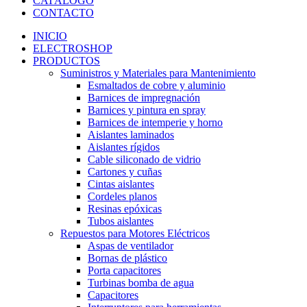
CATÁLOGO
CONTACTO
INICIO
ELECTROSHOP
PRODUCTOS
Suministros y Materiales para Mantenimiento
Esmaltados de cobre y aluminio
Barnices de impregnación
Barnices y pintura en spray
Barnices de intemperie y horno
Aislantes laminados
Aislantes rígidos
Cable siliconado de vidrio
Cartones y cuñas
Cintas aislantes
Cordeles planos
Resinas epóxicas
Tubos aislantes
Repuestos para Motores Eléctricos
Aspas de ventilador
Bornas de plástico
Porta capacitores
Turbinas bomba de agua
Capacitores