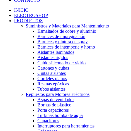
CONTACTO
INICIO
ELECTROSHOP
PRODUCTOS
Suministros y Materiales para Mantenimiento
Esmaltados de cobre y aluminio
Barnices de impregnación
Barnices y pintura en spray
Barnices de intemperie y horno
Aislantes laminados
Aislantes rígidos
Cable siliconado de vidrio
Cartones y cuñas
Cintas aislantes
Cordeles planos
Resinas epóxicas
Tubos aislantes
Repuestos para Motores Eléctricos
Aspas de ventilador
Bornas de plástico
Porta capacitores
Turbinas bomba de agua
Capacitores
Interruptores para herramientas