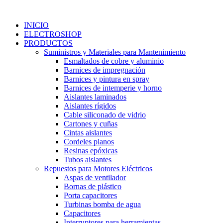
Ir
al
INICIO
contenido
ELECTROSHOP
PRODUCTOS
Suministros y Materiales para Mantenimiento
Esmaltados de cobre y aluminio
Barnices de impregnación
Barnices y pintura en spray
Barnices de intemperie y horno
Aislantes laminados
Aislantes rígidos
Cable siliconado de vidrio
Cartones y cuñas
Cintas aislantes
Cordeles planos
Resinas epóxicas
Tubos aislantes
Repuestos para Motores Eléctricos
Aspas de ventilador
Bornas de plástico
Porta capacitores
Turbinas bomba de agua
Capacitores
Interruptores para herramientas