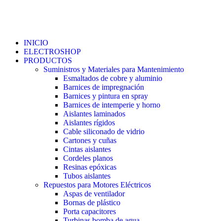
INICIO
ELECTROSHOP
PRODUCTOS
Suministros y Materiales para Mantenimiento
Esmaltados de cobre y aluminio
Barnices de impregnación
Barnices y pintura en spray
Barnices de intemperie y horno
Aislantes laminados
Aislantes rígidos
Cable siliconado de vidrio
Cartones y cuñas
Cintas aislantes
Cordeles planos
Resinas epóxicas
Tubos aislantes
Repuestos para Motores Eléctricos
Aspas de ventilador
Bornas de plástico
Porta capacitores
Turbinas bomba de agua