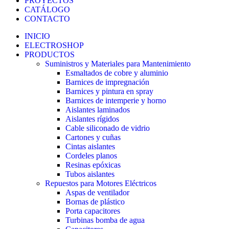
PROYECTOS
CATÁLOGO
CONTACTO
INICIO
ELECTROSHOP
PRODUCTOS
Suministros y Materiales para Mantenimiento
Esmaltados de cobre y aluminio
Barnices de impregnación
Barnices y pintura en spray
Barnices de intemperie y horno
Aislantes laminados
Aislantes rígidos
Cable siliconado de vidrio
Cartones y cuñas
Cintas aislantes
Cordeles planos
Resinas epóxicas
Tubos aislantes
Repuestos para Motores Eléctricos
Aspas de ventilador
Bornas de plástico
Porta capacitores
Turbinas bomba de agua