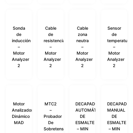
Sonda
Cable
Cable
Sensor
de
de
zona
de
inducción
resistencia
neutra
temperatura
–
–
–
–
Motor
Motor
Motor
Motor
Analyzer
Analyzer
Analyzer
Analyzer
2
2
2
2
Motor
MTC2
DECAPADOR
DECAPADOR
Analizador
–
AUTOMÁTICO
MANUAL
Dinámico
Probador
DE
DE
MAD
De
ESMALTE
ESMALTE
Sobretensiones
– MIN
– MIN