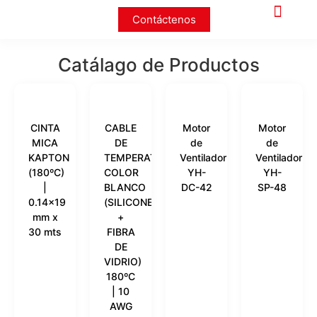
Contáctenos
Catálago de Productos
CINTA
CABLE
Motor
Motor
MICA
DE
de
de
KAPTON
TEMPERATURA
Ventilador
Ventilador
(180ºC)
COLOR
YH-
YH-
|
BLANCO
DC-42
SP-48
0.14×19
(SILICONE
mm x
+
30 mts
FIBRA
DE
VIDRIO)
180ºC
| 10
AWG