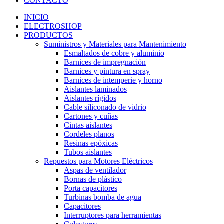
CONTACTO
INICIO
ELECTROSHOP
PRODUCTOS
Suministros y Materiales para Mantenimiento
Esmaltados de cobre y aluminio
Barnices de impregnación
Barnices y pintura en spray
Barnices de intemperie y horno
Aislantes laminados
Aislantes rígidos
Cable siliconado de vidrio
Cartones y cuñas
Cintas aislantes
Cordeles planos
Resinas epóxicas
Tubos aislantes
Repuestos para Motores Eléctricos
Aspas de ventilador
Bornas de plástico
Porta capacitores
Turbinas bomba de agua
Capacitores
Interruptores para herramientas