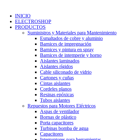
Ir
al
INICIO
contenido
ELECTROSHOP
PRODUCTOS
Suministros y Materiales para Mantenimiento
Esmaltados de cobre y aluminio
Barnices de impregnación
Barnices y pintura en spray
Barnices de intemperie y horno
Aislantes laminados
Aislantes rígidos
Cable siliconado de vidrio
Cartones y cuñas
Cintas aislantes
Cordeles planos
Resinas epóxicas
Tubos aislantes
Repuestos para Motores Eléctricos
Aspas de ventilador
Bornas de plástico
Porta capacitores
Turbinas bomba de agua
Capacitores
Interruptores para herramientas