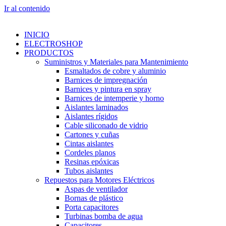
Ir al contenido
INICIO
ELECTROSHOP
PRODUCTOS
Suministros y Materiales para Mantenimiento
Esmaltados de cobre y aluminio
Barnices de impregnación
Barnices y pintura en spray
Barnices de intemperie y horno
Aislantes laminados
Aislantes rígidos
Cable siliconado de vidrio
Cartones y cuñas
Cintas aislantes
Cordeles planos
Resinas epóxicas
Tubos aislantes
Repuestos para Motores Eléctricos
Aspas de ventilador
Bornas de plástico
Porta capacitores
Turbinas bomba de agua
Capacitores