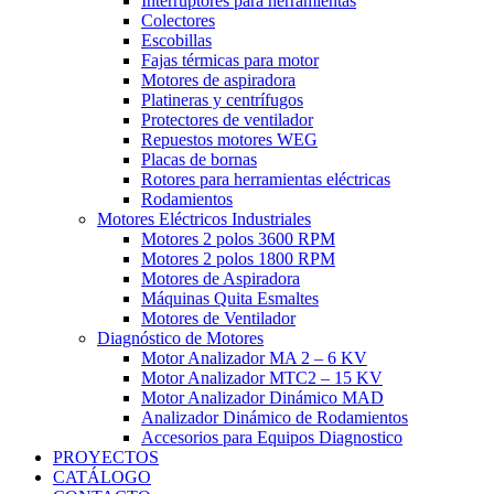
Interruptores para herramientas
Colectores
Escobillas
Fajas térmicas para motor
Motores de aspiradora
Platineras y centrífugos
Protectores de ventilador
Repuestos motores WEG
Placas de bornas
Rotores para herramientas eléctricas
Rodamientos
Motores Eléctricos Industriales
Motores 2 polos 3600 RPM
Motores 2 polos 1800 RPM
Motores de Aspiradora
Máquinas Quita Esmaltes
Motores de Ventilador
Diagnóstico de Motores
Motor Analizador MA 2 – 6 KV
Motor Analizador MTC2 – 15 KV
Motor Analizador Dinámico MAD
Analizador Dinámico de Rodamientos
Accesorios para Equipos Diagnostico
PROYECTOS
CATÁLOGO