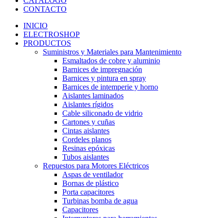
CATÁLOGO
CONTACTO
INICIO
ELECTROSHOP
PRODUCTOS
Suministros y Materiales para Mantenimiento
Esmaltados de cobre y aluminio
Barnices de impregnación
Barnices y pintura en spray
Barnices de intemperie y horno
Aislantes laminados
Aislantes rígidos
Cable siliconado de vidrio
Cartones y cuñas
Cintas aislantes
Cordeles planos
Resinas epóxicas
Tubos aislantes
Repuestos para Motores Eléctricos
Aspas de ventilador
Bornas de plástico
Porta capacitores
Turbinas bomba de agua
Capacitores